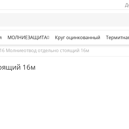
Д
я
МОЛНИЕЗАЩИТА
Круг оцинкованный
Термитная
16 Молниеотвод отдельно стоящий 16м
оящий 16м