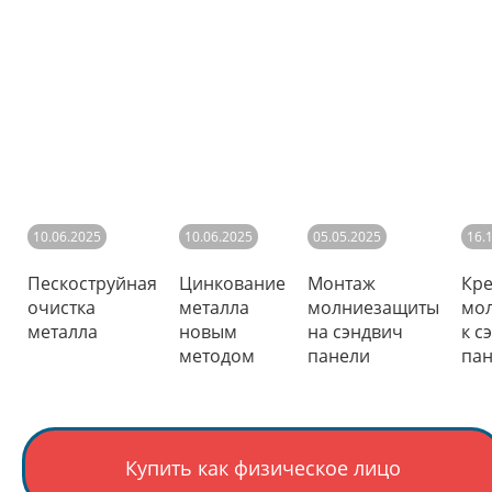
10.06.2025
10.06.2025
05.05.2025
16.
Пескоструйная
Цинкование
Монтаж
Кр
очистка
металла
молниезащиты
мо
металла
новым
на сэндвич
к с
методом
панели
па
Купить как физическое лицо