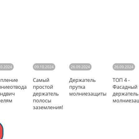
10.2024
09.10.2024
26.09.2024
26.09.2024
епление
Самый
Держатель
ТОП 4 -
лниеотвода
простой
прутка
Фасадный
эндвич
держатель
молниезащиты
держатель
нелям
полосы
молниеза
заземления!