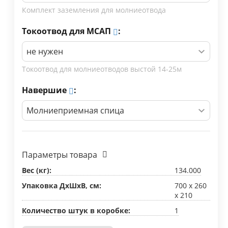
​Комплект заземления для молниеотвода
Токоотвод для МСАП
:
Токоотвод для молниеотводов выстой 14-25м​​
Навершие
:
Параметры товара
Вес (кг):
134.000
Упаковка ДхШхВ, см:
700 x 260
x 210
Количество штук в коробке:
1