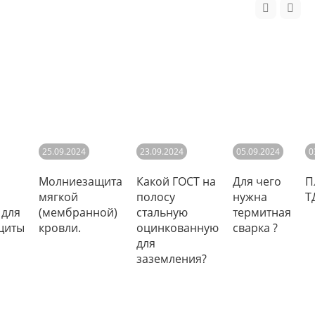
25.09.2024
23.09.2024
05.09.2024
0
Молниезащита
Какой ГОСТ на
Для чего
П
мягкой
полосу
нужна
Т
 для
(мембранной)
стальную
термитная
щиты
кровли.
оцинкованную
сварка ?
для
заземления?