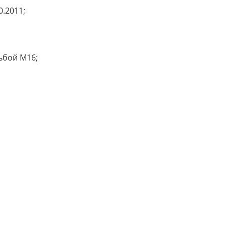
0.2011;
зьбой М16;