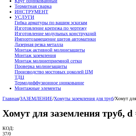
Круг оцинкованный
Термитная сварка
ИНСТРУМЕНТ
УСЛУГИ
Гибка арматуры по вашим эскизам
Изготовление крепежа по чертежу
Изготовление модульных конструкций
Импортозамещение щитов автоматики
Лазерная резка металла
Монтаж активной молниезащиты
Монтаж заземления
Монтаж молниеприемной сетки
Проверка молниезащиты
Производство мостовых цоколей ЦМ
ТДЦ
Термодиффузионное цинкование
Монтажные элементы
Главная
/
ЗАЗЕМЛЕНИЕ
/
Хомуты заземления для труб
/
Хомут для 
Хомут для заземления труб, d =
КОД:
37/0